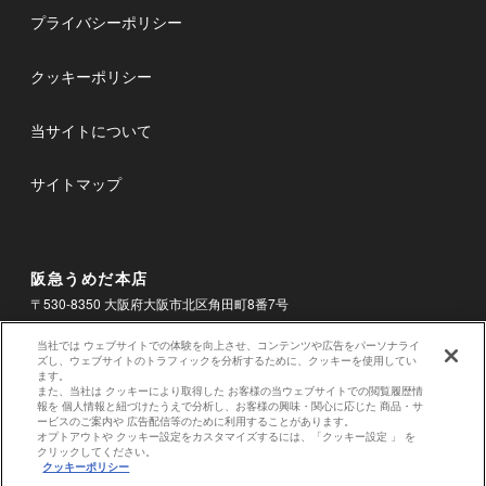
プライバシーポリシー
クッキーポリシー
当サイトについて
サイトマップ
阪急うめだ本店
〒530-8350 大阪府大阪市北区角田町8番7号
電話
06-6361-1381
当社では ウェブサイトでの体験を向上させ、コンテンツや広告をパーソナライ
ズし、ウェブサイトのトラフィックを分析するために、クッキーを使用してい
ます。
お問合せ
また、当社は クッキーにより取得した お客様の当ウェブサイトでの閲覧履歴情
報を 個人情報と紐づけたうえで分析し、お客様の興味・関心に応じた 商品・サ
ービスのご案内や 広告配信等のために利用することがあります。
オプトアウトや クッキー設定をカスタマイズするには、「クッキー設定 」 を
クリックしてください。
クッキーポリシー
表示価格はホームページ掲載時の消費税率による税込価格です。