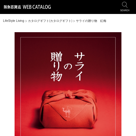
SEARCH
LifeStyle Living
>
カタログギフト(カタログギフト)
>
サライの贈り物 紅梅