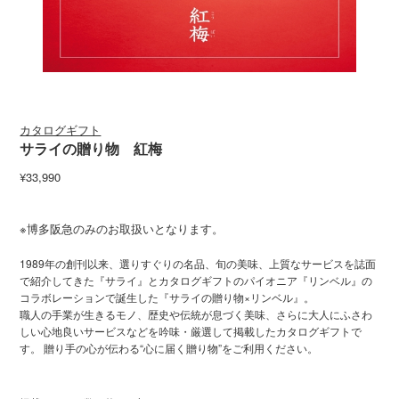
カタログギフト
サライの贈り物 紅梅
¥33,990
※博多阪急のみのお取扱いとなります。
1989年の創刊以来、選りすぐりの名品、旬の美味、上質なサービスを誌面
で紹介してきた『サライ』とカタログギフトのパイオニア『リンベル』の
コラボレーションで誕生した『サライの贈り物×リンベル』。
職人の手業が生きるモノ、歴史や伝統が息づく美味、さらに大人にふさわ
しい心地良いサービスなどを吟味・厳選して掲載したカタログギフトで
す。 贈り手の心が伝わる“心に届く贈り物”をご利用ください。