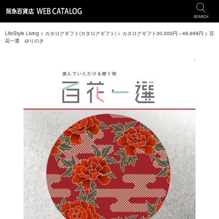
SEARCH
LifeStyle Living
>
カタログギフト(カタログギフト)
>
カタログギフト30,000円～49,999円
>
百
花一選 ゆりのき