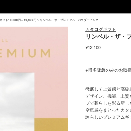
フト10,000円～19,999円
>
リンベル・ザ・プレミアム パウダーピンク
カタログギフト
リンベル・ザ・
¥12,100
※博多阪急のみのお取
徹底して上質感と高級
デザイン、機能、上質
プで暮らしを彩る新し
空気感をまとったカタ
誇らしいプレミアムギ