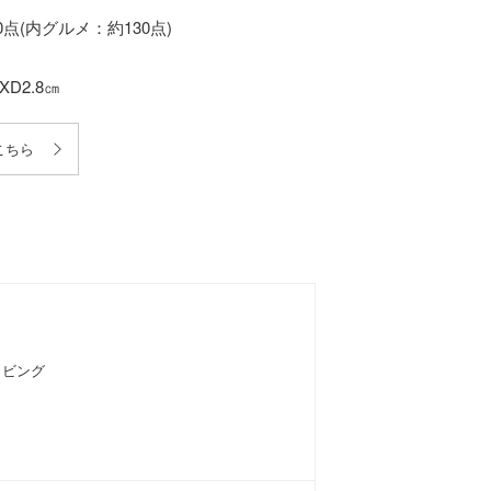
点(内グルメ：約130点)
D2.8㎝
こちら
リビング