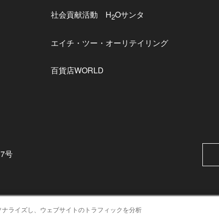
社会貢献活動 H
Oサンタ
2
エイチ・ツー・オーリテイリング
百貨店WORLD
番7号
ソナライズし、ウェブサイトのトラフィックを分析
表示価格はホームページ掲載時の消費税率による税込価格です。