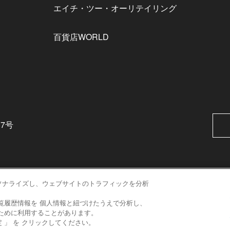
エイチ・ツー・オーリテイリング
百貨店WORLD
番7号
ソナライズし、ウェブサイトのトラフィックを分析
表示価格はホームページ掲載時の消費税率による税込価格です。
覧履歴情報を 個人情報と紐づけたうえで分析し、
のために利用することがあります。
©HANKYU HANSHIN DEPARTMENT STORES, INC. All Rights Reserved.
 」 を クリックしてください。