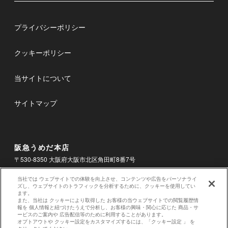
プライバシーポリシー
クッキーポリシー
当サイトについて
サイトマップ
阪急うめだ本店
〒530-8350 大阪府大阪市北区角田町8番7号
電話
06-6361-1381
当社では ウェブサイトでの体験を向上させ、コンテンツや広告をパーソナライ
ズし、ウェブサイトのトラフィックを分析するために、クッキーを使用してい
ます。
お問合せ
また、当社は クッキーにより取得した お客様の当ウェブサイトでの閲覧履歴情
報を 個人情報と紐づけたうえで分析し、お客様の興味・関心に応じた 商品・サ
ービスのご案内や 広告配信等のために利用することがあります。
オプトアウトや クッキー設定をカスタマイズするには、「クッキー設定 」 を