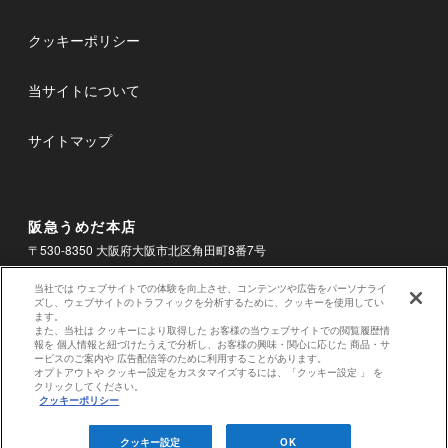
クッキーポリシー
当サイトについて
サイトマップ
阪急うめだ本店
〒530-8350 大阪府大阪市北区角田町8番7号
電話
06-6361-1381
当社では ウェブサイトでの体験を向上させ、コンテンツや広告をパーソナライ
ズし、ウェブサイトのトラフィックを分析するために、クッキーを使用してい
ます。
お問合せ
また、当社は クッキーにより取得した お客様の当ウェブサイトでの閲覧履歴情
報を 個人情報と紐づけたうえで分析し、お客様の興味・関心に応じた 商品・サ
ービスのご案内や 広告配信等のために利用することがあります。
オプトアウトや クッキー設定をカスタマイズするには、「クッキー設定 」 を
クリックしてください。
クッキーポリシー
表示価格はホームページ掲載時の消費税率による税込価格です。
クッキー設定
OK