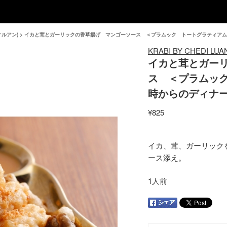
ディルアン)
>
イカと茸とガーリックの香草揚げ マンゴーソース ＜プラムック トートグラティアム
KRABI BY CHEDI LUA
イカと茸とガー
ス ＜プラムック
時からのディナ
¥825
イカ、茸、ガーリック
ース添え。
1人前