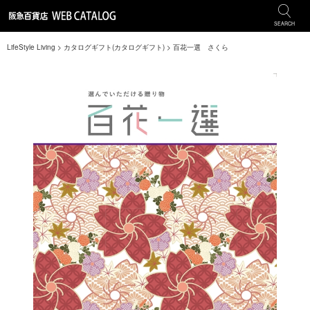
SEARCH
LifeStyle Living
>
カタログギフト(カタログギフト)
>
百花一選 さくら