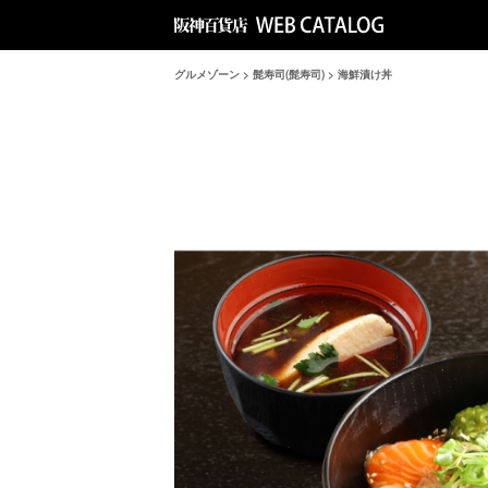
グルメゾーン
>
髭寿司(髭寿司)
>
海鮮漬け丼