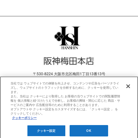
〒530-8224 大阪市北区梅田1丁目13番13号
電話 06-6345-1201
当社では ウェブサイトでの体験を向上させ、コンテンツや広告をパーソナライ
ズし、ウェブサイトのトラフィックを分析するために、クッキーを使用してい
ます。
プライバシーポリシー
クッキーポリシー
また、当社は クッキーにより取得した お客様の当ウェブサイトでの閲覧履歴情
報を 個人情報と紐づけたうえで分析し、お客様の興味・関心に応じた 商品・サ
ービスのご案内や 広告配信等のために利用することがあります。
オプトアウトや クッキー設定をカスタマイズするには、「クッキー設定 」 を
クリックしてください。
クッキーポリシー
Copyright © HANKYU HANSHIN DEPARTMENT STORES, INC. All Rights
クッキー設定
OK
Reserved.