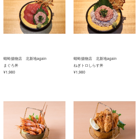
蜻蛉揚物店 北新地again
蜻蛉揚物店 北新地again
まぐろ丼
ねぎトロしらす丼
¥1,980
¥1,980