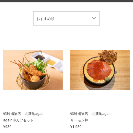
おすすめ順
蜻蛉揚物店 北新地again
蜻蛉揚物店 北新地again
again串カツセット
サーモン丼
¥980
¥1,980