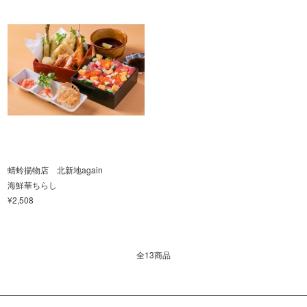
蜻蛉揚物店 北新地again
海鮮華ちらし
¥2,508
全13商品