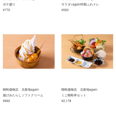
ポテ盛り
サラダ+again特製ふわドレ
¥770
¥550
蜻蛉揚物店 北新地again
蜻蛉揚物店 北新地again
揚げみたらしソフトクリーム
ミニ蜻蛉丼セット
¥660
¥2,178