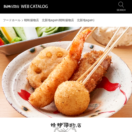
SEARCH
フードホール
> 蜻蛉揚物店 北新地again(蜻蛉揚物店 北新地again)