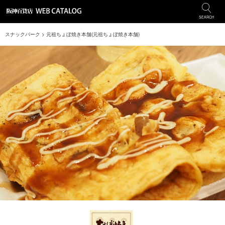
SEARCH
スナックパーク
> 元祖ちょぼ焼き本舗(元祖ちょぼ焼き本舗)